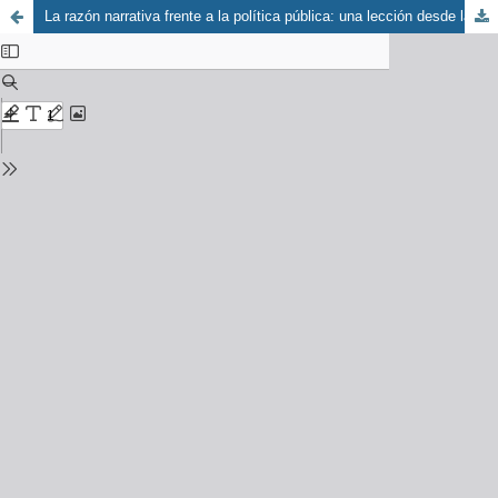
La razón narrativa frente a la política pública: una lección desde las subjetividades