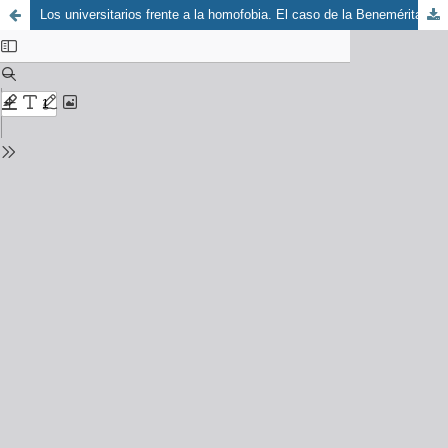
Los universitarios frente a la homofobia. El caso de la Benemérita Universidad Autónoma de Puebla