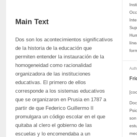
Ins
Occ
Main Text
Int
Sup
Hum
Dos son los acontecimientos significativos 
líne
de la historia de la educación que 
for
permiten entender la instauración de la 
homogeneidad como racionalidad 
Auth
organizadora de las instituciones 
Fri
educativas. El primero de ellos 
corresponde a los sistemas educativos 
[co
que se organizaron en Prusia en 1787 a 
Doc
partir de que Federico Guillermo II 
Psi
promulgara un código escolar en el que 
son 
quitaba al clero el gobierno de las 
est
escuelas y lo encomendaba a un 
med