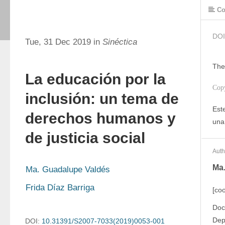
Co
DOI
Tue, 31 Dec 2019 in
Sinéctica
The
La educación por la
Cop
inclusión: un tema de
Este
derechos humanos y
una
de justicia social
Auth
Ma
Ma. Guadalupe Valdés
Frida Díaz Barriga
[co
Doc
Dep
DOI:
10.31391/S2007-7033(2019)0053-001