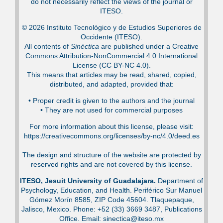
do not necessarily reflect the views of the journal or
ITESO.
© 2026 Instituto Tecnológico y de Estudios Superiores de
Occidente (ITESO).
All contents of
Sinéctica
are published under a Creative
Commons Attribution-NonCommercial 4.0 International
License (CC BY-NC 4.0).
This means that articles may be read, shared, copied,
distributed, and adapted, provided that:
•⁠ Proper credit is given to the authors and the journal
•⁠ They are not used for commercial purposes
For more information about this license, please visit:
https://creativecommons.org/licenses/by-nc/4.0/deed.es
The design and structure of the website are protected by
reserved rights and are not covered by this license.
ITESO, Jesuit University of Guadalajara.
Department of
Psychology, Education, and Health. Periférico Sur Manuel
Gómez Morín 8585, ZIP Code 45604. Tlaquepaque,
Jalisco, Mexico. Phone: +52 (33) 3669 3487, Publications
Office. Email: sinectica@iteso.mx