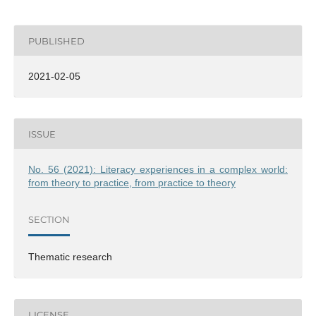
PUBLISHED
2021-02-05
ISSUE
No. 56 (2021): Literacy experiences in a complex world:
from theory to practice, from practice to theory
SECTION
Thematic research
LICENSE