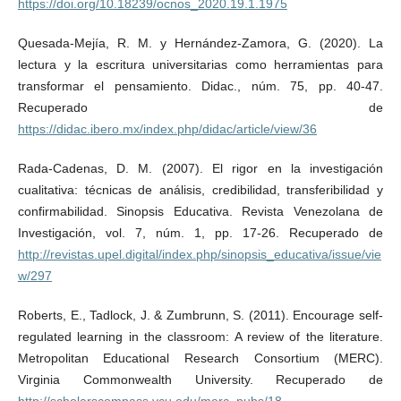
https://doi.org/10.18239/ocnos_2020.19.1.1975
Quesada-Mejía, R. M. y Hernández-Zamora, G. (2020). La
lectura y la escritura universitarias como herramientas para
transformar el pensamiento. Didac., núm. 75, pp. 40-47.
Recuperado de
https://didac.ibero.mx/index.php/didac/article/view/36
Rada-Cadenas, D. M. (2007). El rigor en la investigación
cualitativa: técnicas de análisis, credibilidad, transferibilidad y
confirmabilidad. Sinopsis Educativa. Revista Venezolana de
Investigación, vol. 7, núm. 1, pp. 17-26. Recuperado de
http://revistas.upel.digital/index.php/sinopsis_educativa/issue/vie
w/297
Roberts, E., Tadlock, J. & Zumbrunn, S. (2011). Encourage self-
regulated learning in the classroom: A review of the literature.
Metropolitan Educational Research Consortium (MERC).
Virginia Commonwealth University. Recuperado de
http://scholarscompass.vcu.edu/merc_pubs/18