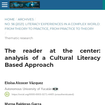
HOME
/
ARCHIVES
/
NO. 56 (2021): LITERACY EXPERIENCES IN A COMPLEX WORLD:
FROM THEORY TO PRACTICE, FROM PRACTICE TO THEORY
/
Thematic research
The reader at the center:
analysis of a Cultural Literacy
Based Approach
Eloísa Alcocer Vázquez
Autonomous University of Yucatán
https://orcid.org/0000-0003-3271-4465 (unauthenticated)
Myrna Balderas Garza