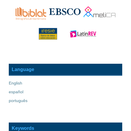
Language
English
español
português
Keywords