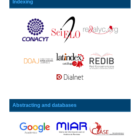
Indexing
Abstracting and databases