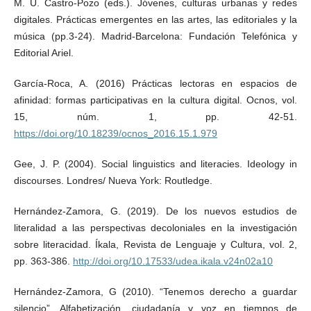
M. U. Castro-Pozo (eds.). Jóvenes, culturas urbanas y redes
digitales. Prácticas emergentes en las artes, las editoriales y la
música (pp.3-24). Madrid-Barcelona: Fundación Telefónica y
Editorial Ariel.
García-Roca, A. (2016) Prácticas lectoras en espacios de
afinidad: formas participativas en la cultura digital. Ocnos, vol.
15, núm. 1, pp. 42-51.
https://doi.org/10.18239/ocnos_2016.15.1.979
Gee, J. P. (2004). Social linguistics and literacies. Ideology in
discourses. Londres/ Nueva York: Routledge.
Hernández-Zamora, G. (2019). De los nuevos estudios de
literalidad a las perspectivas decoloniales en la investigación
sobre literacidad. Íkala, Revista de Lenguaje y Cultura, vol. 2,
pp. 363-386.
http://doi.org/10.17533/udea.ikala.v24n02a10
Hernández-Zamora, G (2010). “Tenemos derecho a guardar
silencio”. Alfabetización, ciudadanía y voz en tiempos de