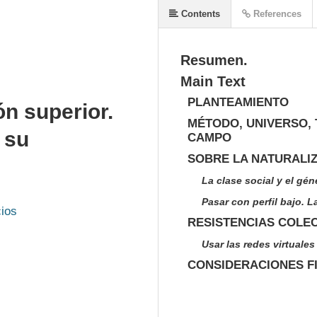
Contents
References
Resumen.
Main Text
PLANTEAMIENTO
n superior.
MÉTODO, UNIVERSO, 
 su
CAMPO
SOBRE LA NATURALI
La clase social y el g
Pasar con perfil bajo. L
ios
RESISTENCIAS COLE
Usar las redes virtuale
CONSIDERACIONES F