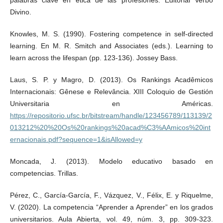
palabras clave en ética de las profesiones. Editorial Verbo
Divino.
Knowles, M. S. (1990). Fostering competence in self-directed
learning. En M. R. Smitch and Associates (eds.). Learning to
learn across the lifespan (pp. 123-136). Jossey Bass.
Laus, S. P. y Magro, D. (2013). Os Rankings Acadêmicos
Internacionais: Gênese e Relevância. XIII Coloquio de Gestión
Universitaria en Américas.
https://repositorio.ufsc.br/bitstream/handle/123456789/113139/2
013212%20%20Os%20rankings%20acad%C3%AAmicos%20int
ernacionais.pdf?sequence=1&isAllowed=y
Moncada, J. (2013). Modelo educativo basado en
competencias. Trillas.
Pérez, C., García-García, F., Vázquez, V., Félix, E. y Riquelme,
V. (2020). La competencia “Aprender a Aprender” en los grados
universitarios. Aula Abierta, vol. 49, núm. 3, pp. 309-323.