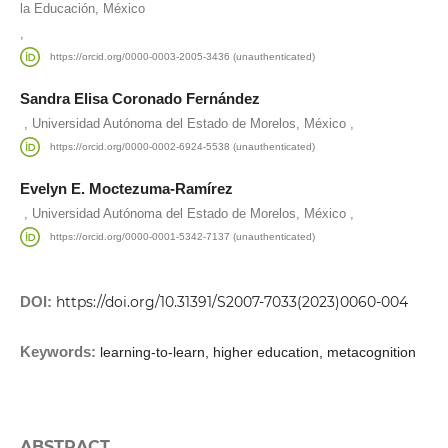
la Educación, México
,
https://orcid.org/0000-0003-2005-3436 (unauthenticated)
Sandra Elisa Coronado Fernández
,
,
Universidad Autónoma del Estado de Morelos, México
https://orcid.org/0000-0002-6924-5538 (unauthenticated)
Evelyn E. Moctezuma-Ramírez
,
,
Universidad Autónoma del Estado de Morelos, México
https://orcid.org/0000-0001-5342-7137 (unauthenticated)
DOI:
https://doi.org/10.31391/S2007-7033(2023)0060-004
Keywords:
learning-to-learn, higher education, metacognition
ABSTRACT