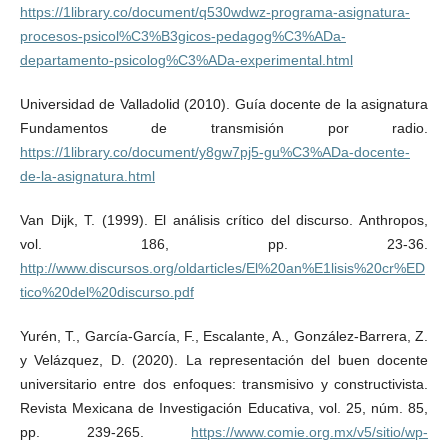
https://1library.co/document/q530wdwz-programa-asignatura-
procesos-psicol%C3%B3gicos-pedagog%C3%ADa-
departamento-psicolog%C3%ADa-experimental.html
Universidad de Valladolid (2010). Guía docente de la asignatura
Fundamentos de transmisión por radio.
https://1library.co/document/y8gw7pj5-gu%C3%ADa-docente-
de-la-asignatura.html
Van Dijk, T. (1999). El análisis crítico del discurso. Anthropos,
vol. 186, pp. 23-36.
http://www.discursos.org/oldarticles/El%20an%E1lisis%20cr%ED
tico%20del%20discurso.pdf
Yurén, T., García-García, F., Escalante, A., González-Barrera, Z.
y Velázquez, D. (2020). La representación del buen docente
universitario entre dos enfoques: transmisivo y constructivista.
Revista Mexicana de Investigación Educativa, vol. 25, núm. 85,
pp. 239-265.
https://www.comie.org.mx/v5/sitio/wp-