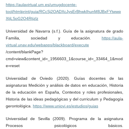
https://aulavirtual.um.es/umugdocente-
tool/htmlprint/guia/RCcSj2OADXcJysErBhwkIhunM8JBxFYtwwp
XtjLSoG2Q4Rtjzlz
Universidad de Navarra (s.f.). Guía de la asignatura de grado
Familia, sociedad y educación.
https://aula-
virtual.unav.edu/webapps/blackboard/execute
/content/blankPage?
cmd=view&content_id=_1956603_1&course_id=_33464_1&mod
e=reset
Universidad de Oviedo (2020). Guías docentes de las
asignaturas Medición y análisis de datos en educación, Historia
de la educación en España, Contextos y roles profesionales,
Historia de las ideas pedagógicas y del curriculum y Pedagogía
gerontológica.
https://www.uniovi.es/estudios/guias
Universidad de Sevilla (2009). Programa de la asignatura
Procesos psicológicos básicos.