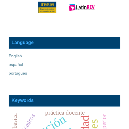
Language
English
español
português
Keywords
práctica docente
académicos