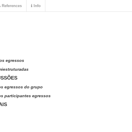
References
Info
os egressos
miestruturadas
USSÕES
os egressos do grupo
os participantes egressos
AIS