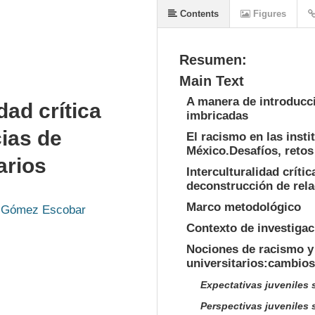
Contents
Figures
Resumen:
Main Text
A manera de introducci
dad crítica
imbricadas
cias de
El racismo en las inst
México.Desafíos, retos
arios
Interculturalidad críti
deconstrucción de rela
Marco metodológico
o Gómez Escobar
Contexto de investigac
Nociones de racismo y
universitarios:cambios
Expectativas juveniles s
Perspectivas juveniles 