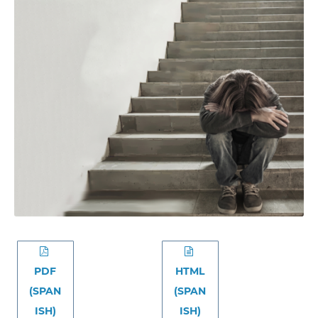
PDF
HTML
(SPAN
(SPAN
ISH)
ISH)