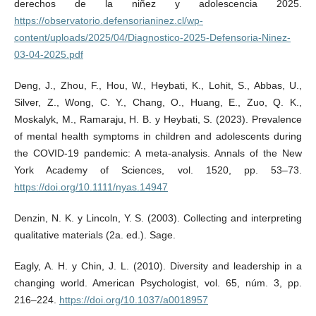
derechos de la niñez y adolescencia 2025.
https://observatorio.defensorianinez.cl/wp-
content/uploads/2025/04/Diagnostico-2025-Defensoria-Ninez-
03-04-2025.pdf
Deng, J., Zhou, F., Hou, W., Heybati, K., Lohit, S., Abbas, U.,
Silver, Z., Wong, C. Y., Chang, O., Huang, E., Zuo, Q. K.,
Moskalyk, M., Ramaraju, H. B. y Heybati, S. (2023). Prevalence
of mental health symptoms in children and adolescents during
the COVID-19 pandemic: A meta-analysis. Annals of the New
York Academy of Sciences, vol. 1520, pp. 53–73.
https://doi.org/10.1111/nyas.14947
Denzin, N. K. y Lincoln, Y. S. (2003). Collecting and interpreting
qualitative materials (2a. ed.). Sage.
Eagly, A. H. y Chin, J. L. (2010). Diversity and leadership in a
changing world. American Psychologist, vol. 65, núm. 3, pp.
216–224.
https://doi.org/10.1037/a0018957