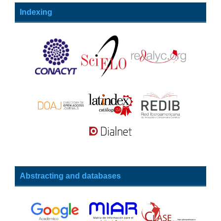
Indexing
Abstracting and databases