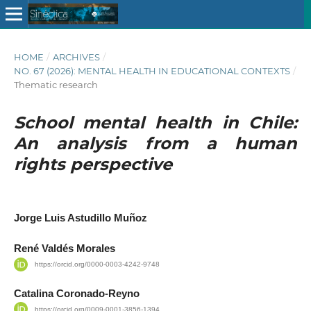
HOME
/
ARCHIVES
/
NO. 67 (2026): MENTAL HEALTH IN EDUCATIONAL CONTEXTS
/
Thematic research
School mental health in Chile:
An analysis from a human
rights perspective
Jorge Luis Astudillo Muñoz
René Valdés Morales
https://orcid.org/0000-0003-4242-9748
Catalina Coronado-Reyno
https://orcid.org/0009-0001-3856-1394