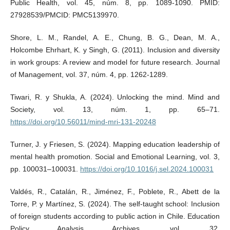
Public Health, vol. 45, núm. 8, pp. 1089-1090. PMID:
27928539/PMCID: PMC5139970.
Shore, L. M., Randel, A. E., Chung, B. G., Dean, M. A.,
Holcombe Ehrhart, K. y Singh, G. (2011). Inclusion and diversity
in work groups: A review and model for future research. Journal
of Management, vol. 37, núm. 4, pp. 1262-1289.
Tiwari, R. y Shukla, A. (2024). Unlocking the mind. Mind and
Society, vol. 13, núm. 1, pp. 65–71.
https://doi.org/10.56011/mind-mri-131-20248
Turner, J. y Friesen, S. (2024). Mapping education leadership of
mental health promotion. Social and Emotional Learning, vol. 3,
pp. 100031–100031.
https://doi.org/10.1016/j.sel.2024.100031
Valdés, R., Catalán, R., Jiménez, F., Poblete, R., Abett de la
Torre, P. y Martínez, S. (2024). The self-taught school: Inclusion
of foreign students according to public action in Chile. Education
Policy Analysis Archives, vol. 32.