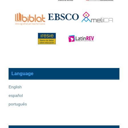
Language
English
español
português