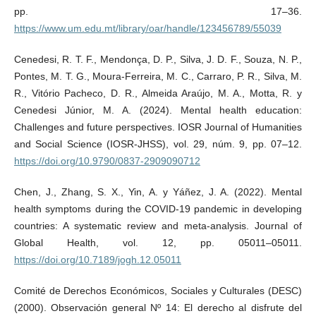
pp. 17–36.
https://www.um.edu.mt/library/oar/handle/123456789/55039
Cenedesi, R. T. F., Mendonça, D. P., Silva, J. D. F., Souza, N. P.,
Pontes, M. T. G., Moura-Ferreira, M. C., Carraro, P. R., Silva, M.
R., Vitório Pacheco, D. R., Almeida Araújo, M. A., Motta, R. y
Cenedesi Júnior, M. A. (2024). Mental health education:
Challenges and future perspectives. IOSR Journal of Humanities
and Social Science (IOSR-JHSS), vol. 29, núm. 9, pp. 07–12.
https://doi.org/10.9790/0837-2909090712
Chen, J., Zhang, S. X., Yin, A. y Yáñez, J. A. (2022). Mental
health symptoms during the COVID-19 pandemic in developing
countries: A systematic review and meta-analysis. Journal of
Global Health, vol. 12, pp. 05011–05011.
https://doi.org/10.7189/jogh.12.05011
Comité de Derechos Económicos, Sociales y Culturales (DESC)
(2000). Observación general Nº 14: El derecho al disfrute del