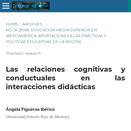
HOME
/
ARCHIVES
/
NO. 51 (2018): EDUCACIÓN MEDIA SUPERIOR EN
IBEROAMÉRICA: APORTACIONES A LAS PRÁCTICAS Y
POLÍTICAS EDUCATIVAS DE LA REGIÓN
/
Thematic research
Las relaciones cognitivas y
conductuales en las
interacciones didácticas
Ángela Figueroa Ibérico
Universidad Antonio Ruiz de Montoya