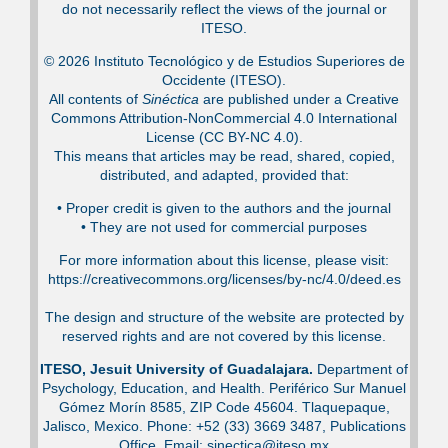
do not necessarily reflect the views of the journal or
ITESO.
© 2026 Instituto Tecnológico y de Estudios Superiores de
Occidente (ITESO).
All contents of
Sinéctica
are published under a Creative
Commons Attribution-NonCommercial 4.0 International
License (CC BY-NC 4.0).
This means that articles may be read, shared, copied,
distributed, and adapted, provided that:
•⁠ Proper credit is given to the authors and the journal
•⁠ They are not used for commercial purposes
For more information about this license, please visit:
https://creativecommons.org/licenses/by-nc/4.0/deed.es
The design and structure of the website are protected by
reserved rights and are not covered by this license.
ITESO, Jesuit University of Guadalajara.
Department of
Psychology, Education, and Health. Periférico Sur Manuel
Gómez Morín 8585, ZIP Code 45604. Tlaquepaque,
Jalisco, Mexico. Phone: +52 (33) 3669 3487, Publications
Office. Email: sinectica@iteso.mx