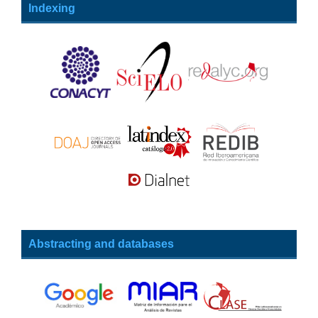
Indexing
Abstracting and databases