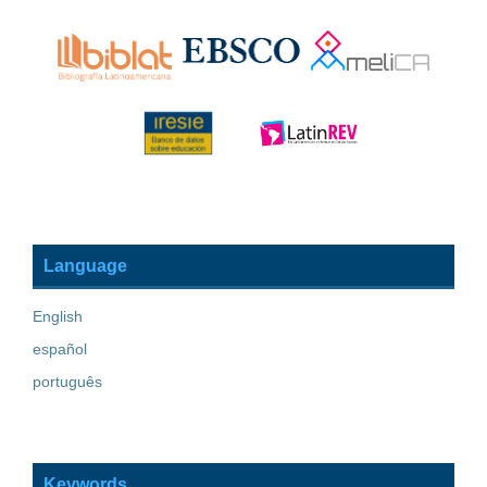
Language
English
español
português
Keywords