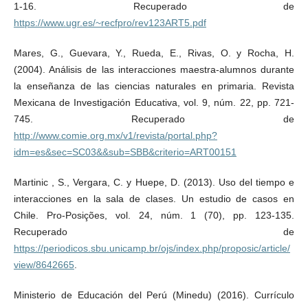
1-16. Recuperado de
https://www.ugr.es/~recfpro/rev123ART5.pdf
Mares, G., Guevara, Y., Rueda, E., Rivas, O. y Rocha, H.
(2004). Análisis de las interacciones maestra-alumnos durante
la enseñanza de las ciencias naturales en primaria. Revista
Mexicana de Investigación Educativa, vol. 9, núm. 22, pp. 721-
745. Recuperado de
http://www.comie.org.mx/v1/revista/portal.php?
idm=es&sec=SC03&&sub=SBB&criterio=ART00151
Martinic , S., Vergara, C. y Huepe, D. (2013). Uso del tiempo e
interacciones en la sala de clases. Un estudio de casos en
Chile. Pro-Posições, vol. 24, núm. 1 (70), pp. 123-135.
Recuperado de
https://periodicos.sbu.unicamp.br/ojs/index.php/proposic/article/
view/8642665
.
Ministerio de Educación del Perú (Minedu) (2016). Currículo