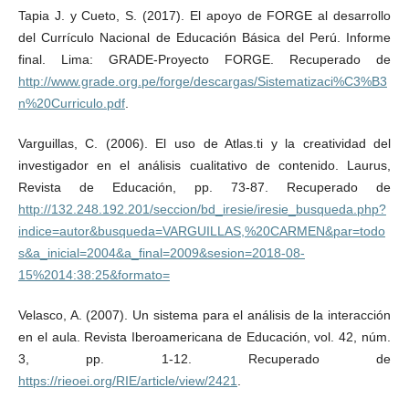
Tapia J. y Cueto, S. (2017). El apoyo de FORGE al desarrollo
del Currículo Nacional de Educación Básica del Perú. Informe
final. Lima: GRADE-Proyecto FORGE. Recuperado de
http://www.grade.org.pe/forge/descargas/Sistematizaci%C3%B3
n%20Curriculo.pdf
.
Varguillas, C. (2006). El uso de Atlas.ti y la creatividad del
investigador en el análisis cualitativo de contenido. Laurus,
Revista de Educación, pp. 73-87. Recuperado de
http://132.248.192.201/seccion/bd_iresie/iresie_busqueda.php?
indice=autor&busqueda=VARGUILLAS,%20CARMEN&par=todo
s&a_inicial=2004&a_final=2009&sesion=2018-08-
15%2014:38:25&formato=
Velasco, A. (2007). Un sistema para el análisis de la interacción
en el aula. Revista Iberoamericana de Educación, vol. 42, núm.
3, pp. 1-12. Recuperado de
https://rieoei.org/RIE/article/view/2421
.