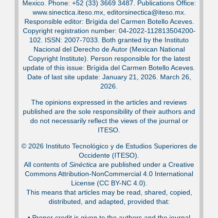
Mexico. Phone: +52 (33) 3669 3487. Publications Office:
www.sinectica.iteso.mx, editorsinectica@iteso.mx.
Responsible editor: Brígida del Carmen Botello Aceves.
Copyright registration number: 04-2022-112813504200-
102. ISSN: 2007-7033. Both granted by the Instituto
Nacional del Derecho de Autor (Mexican National
Copyright Institute). Person responsible for the latest
update of this issue: Brígida del Carmen Botello Aceves.
Date of last site update: January 21, 2026. March 26,
2026.
The opinions expressed in the articles and reviews
published are the sole responsibility of their authors and
do not necessarily reflect the views of the journal or
ITESO.
© 2026 Instituto Tecnológico y de Estudios Superiores de
Occidente (ITESO).
All contents of
Sinéctica
are published under a Creative
Commons Attribution-NonCommercial 4.0 International
License (CC BY-NC 4.0).
This means that articles may be read, shared, copied,
distributed, and adapted, provided that:
•⁠ Proper credit is given to the authors and the journal