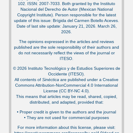
102. ISSN: 2007-7033. Both granted by the Instituto
Nacional del Derecho de Autor (Mexican National
Copyright Institute). Person responsible for the latest
update of this issue: Brígida del Carmen Botello Aceves.
Date of last site update: January 21, 2026. March 26,
2026.
The opinions expressed in the articles and reviews
published are the sole responsibility of their authors and
do not necessarily reflect the views of the journal or
ITESO.
© 2026 Instituto Tecnológico y de Estudios Superiores de
Occidente (ITESO).
All contents of
Sinéctica
are published under a Creative
Commons Attribution-NonCommercial 4.0 International
License (CC BY-NC 4.0).
This means that articles may be read, shared, copied,
distributed, and adapted, provided that:
•⁠ Proper credit is given to the authors and the journal
•⁠ They are not used for commercial purposes
For more information about this license, please visit:
https://creativecommons.org/licenses/by-nc/4.0/deed.es