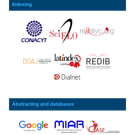
Indexing
Abstracting and databases