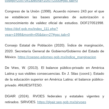
codigo=2057041&fecha=10/07/2000#gsc.tab=0
Congreso de la Unión (1998). Acuerdo número 243 por el que
se establecen las bases generales de autorización o
reconocimiento de validez oficial de estudios. DOF27051998.
https://dof.gob.mx/index_111.php?
year=1998&month=05&day=27#gsc.tab=0
Consejo Estatal de Población (2020). Índice de marginación,
2020. Secretaría General de Gobierno/Gobierno del Estado de
México.
https://coespo.edomex.gob.mx/indice_marginacion
De Vries, W. (2013). El balance público-privado en América
Latina y sus visibles consecuencias. En J. Silas (coord.). Estado
de la educación superior en América Latina: el balance público-
privado. ANUIES/ITESO.
DGAIR (2024). RVOES federales y estatales vigentes y
retirados. SIRVOES.
https://dgair.sep.gob.mx/sirvoes