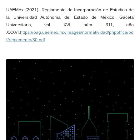
UAEMéx (2021). Reglamento de Incorporación de Estudios de
la Universidad Autónoma del Estado de México. Gaceta
Universitaria, vol. XVI, núm. 311, año
XXXVI.
https://oag.uaemex.mx/images/normatividad/phpoffice/pd
f/reglamento/30.pdf