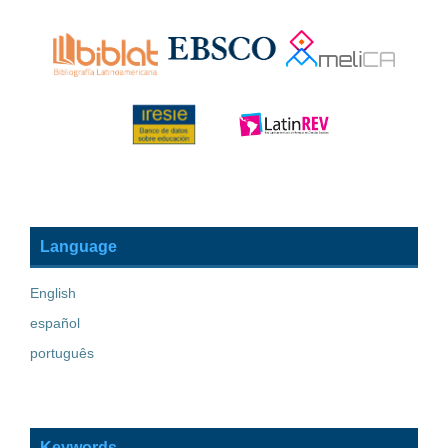
Language
English
español
português
Keywords