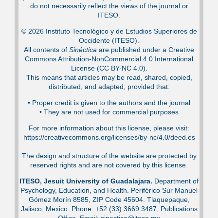
do not necessarily reflect the views of the journal or
ITESO.
© 2026 Instituto Tecnológico y de Estudios Superiores de
Occidente (ITESO).
All contents of
Sinéctica
are published under a Creative
Commons Attribution-NonCommercial 4.0 International
License (CC BY-NC 4.0).
This means that articles may be read, shared, copied,
distributed, and adapted, provided that:
•⁠ Proper credit is given to the authors and the journal
•⁠ They are not used for commercial purposes
For more information about this license, please visit:
https://creativecommons.org/licenses/by-nc/4.0/deed.es
The design and structure of the website are protected by
reserved rights and are not covered by this license.
ITESO, Jesuit University of Guadalajara.
Department of
Psychology, Education, and Health. Periférico Sur Manuel
Gómez Morín 8585, ZIP Code 45604. Tlaquepaque,
Jalisco, Mexico. Phone: +52 (33) 3669 3487, Publications
Office. Email: sinectica@iteso.mx