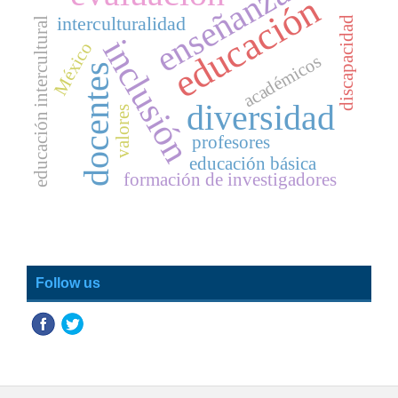
enseñanza
educación
interculturalidad
discapacidad
educación intercultural
inclusión
México
académicos
docentes
diversidad
valores
profesores
educación básica
formación de investigadores
Follow us