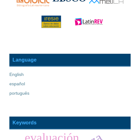
Language
English
español
português
Keywords
evaluación