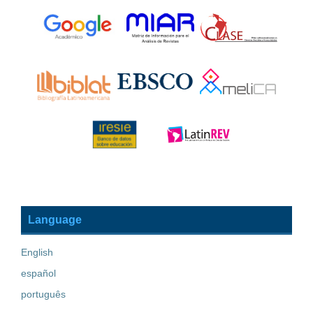
Language
English
español
português