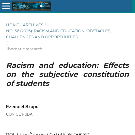
HOME
/
ARCHIVES
/
NO. 66 (2026): RACISM AND EDUCATION: OBSTACLES,
CHALLENGES AND OPPORTUNITIES
/
Thematic research
Racism and education: Effects
on the subjective constitution
of students
Ezequiel Szapu
CONICET-UBA
DOI:
https://doi.org/10.31391/DNPB8240