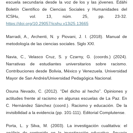
escuela secundaria desde la voz de los y las jóvenes. Edähi
Boletín Científico de Ciencias Sociales y Humanidades del
ICSHu, vol. 13, núm. 25, pp. 23-32.
https://doi.org/10.29057/icshu.v13i25.13665
Marradi, A., Archenti, N. y Piovani, J. I. (2018). Manual de
metodología de las ciencias sociales. Siglo XXI.
Navia, C., Velasco Cruz, S. y Czarny, G. (coords.) (2024).
Narrativas de estudiantes universitarios sobre racismo.
Contribuciones desde Bolivia, México y Venezuela. Universidad
Mayor de San Andrés/Universidad Pedagógica Nacional.
Osuna Nevado, C. (2012). “Del dicho al hecho”. Opiniones y
actitudes frente al racismo en algunas escuelas de La Paz. En
C. Hernández Sánchez (coord.). Racismo y educación. De la
invisibilidad a la evidencia (pp. 101-111). Editorial Complutense.
Porta, L. y Silva, M. (2003). La investigación cualitativa: el
análisis de contenido en la investigación educativa. Anuario