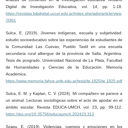
Digital de Investigación Educativa, vol. 14, pp. 1-18.
https://revistas.bibdigital.uccor.edu.ar/index.php/adiv/article/view
/3301
Sulca, E. (2019). Jóvenes indígenas, escuela y subjetividad:
estudio socioeducativo sobre las experiencias de estudiantes de
la Comunidad Las Cuevas, Pueblo Tastil en una escuela
secundaria rural albergue de la provincia de Salta, Argentina.
Tesis de posgrado, Universidad Nacional de La Plata, Facultad
de Humanidades y Ciencias de la Educación. Memoria
Académica.
https://www.memoria.fahce.unlp.edu.ar/tesis/te.1825/te.1825.pdf
Sulca, E. M. y Kaplan, C. V. (2024). Mi compañero se parece a
un animal. Lecturas sociológicas sobre el acto de apodar en el
ámbito escolar. Revista EDUCA-UMCH, vol. 23, pp. 99-112.
https://doi.org/10.35756/educaumch.202423.313
Szapu, E. (2019). Violencias, cuerpos y emociones en los