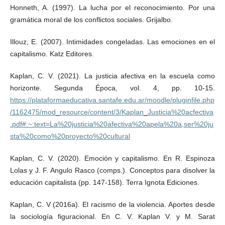
Honneth, A. (1997). La lucha por el reconocimiento. Por una
gramática moral de los conflictos sociales. Grijalbo.
Illouz, E. (2007). Intimidades congeladas. Las emociones en el
capitalismo. Katz Editores.
Kaplan, C. V. (2021). La justicia afectiva en la escuela como
horizonte. Segunda Época, vol. 4, pp. 10-15.
https://plataformaeducativa.santafe.edu.ar/moodle/pluginfile.php
/1162475/mod_resource/content/3/Kaplan_Justicia%20acfectiva
.pdf#:~:text=La%20justicia%20afectiva%20apela%20a,ser%20ju
sta%20como%20proyecto%20cultural
Kaplan, C. V. (2020). Emoción y capitalismo. En R. Espinoza
Lolas y J. F. Angulo Rasco (comps.). Conceptos para disolver la
educación capitalista (pp. 147-158). Terra Ignota Ediciones.
Kaplan, C. V (2016a). El racismo de la violencia. Aportes desde
la sociología figuracional. En C. V. Kaplan V. y M. Sarat