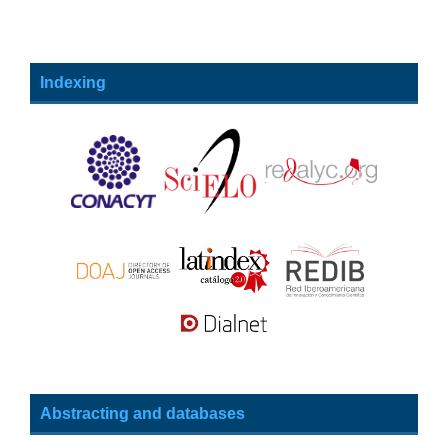
Indexing
Abstracting and databases