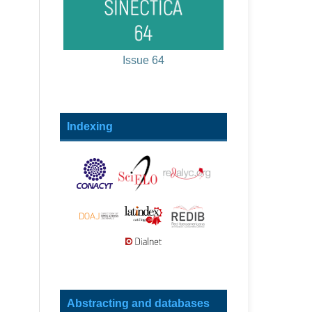
Issue 64
Indexing
Abstracting and databases