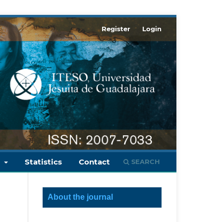
Register
Login
s
Statistics
Contact
SEARCH
About the journal