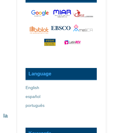
Language
English
español
português
 la