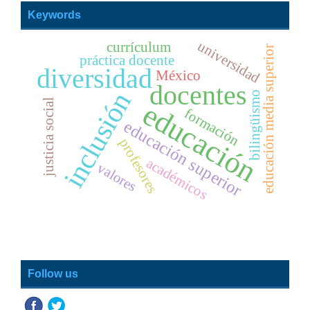
Keywords
universidad
currículum
educación media superior
práctica docente
diversidad
México
docentes
inclusión
bilingüismo
justicia social
educación
formación
educación superior
profesores
académicos
valores
Follow us