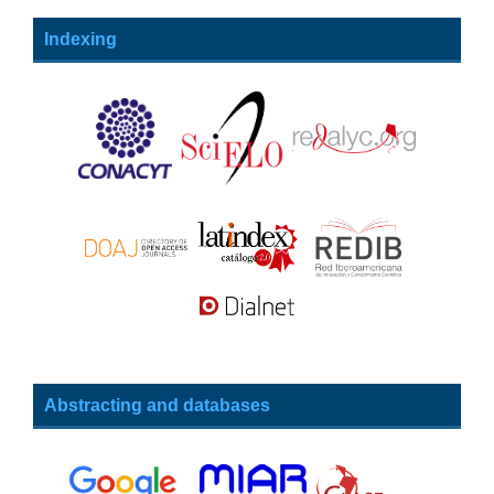
Indexing
Abstracting and databases